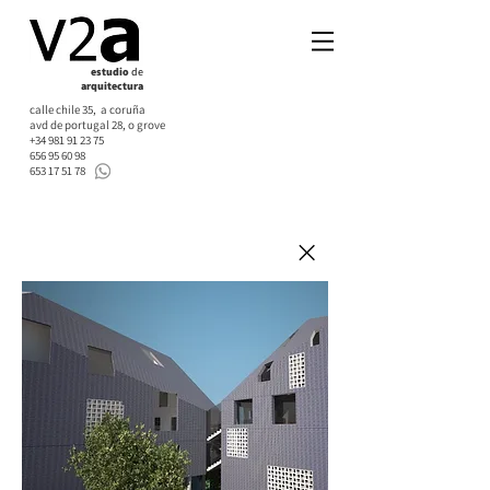
estudio
de
arquitectura
calle chile 35,
a
c
oruña
avd de portugal 28,
o g
rove
+34 981 91 23 75
656 95 60 98
653 17 51 78